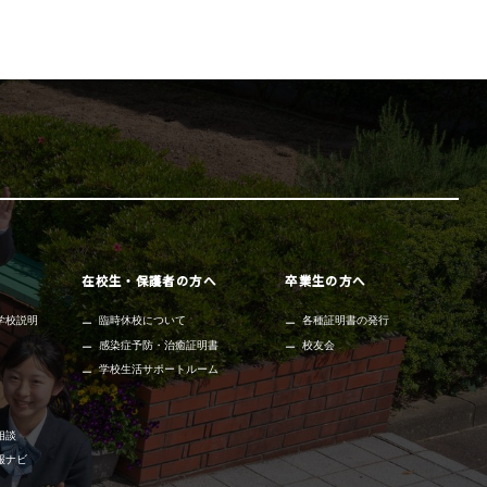
在校生・保護者の方へ
卒業生の方へ
学校説明
臨時休校について
各種証明書の発行
感染症予防・治癒証明書
校友会
学校生活サポートルーム
相談
報ナビ