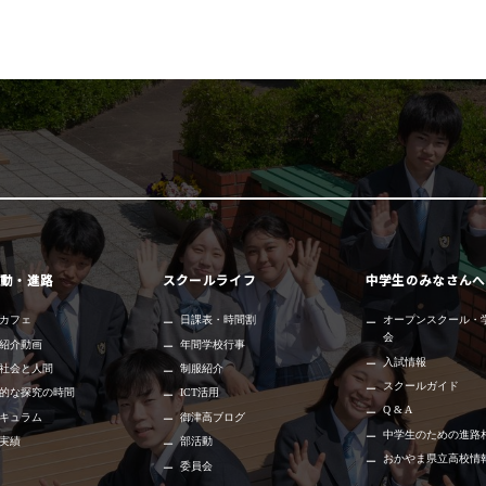
動・進路
スクールライフ
中学生のみなさんへ
カフェ
日課表・時間割
オープンスクール・
会
紹介動画
年間学校行事
入試情報
社会と人間
制服紹介
スクールガイド
的な探究の時間
ICT活用
Q & A
キュラム
御津高ブログ
中学生のための進路
実績
部活動
おかやま県立高校情
委員会