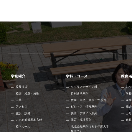
学校紹介
学科・コース
教育活
校長挨拶
キャリアデザイン科
みつ
校訓・校章・校歌
特別進学系列
学校
沿革
教養・自然・スポーツ系列
産業
アクセス
ビジネス・情報系列
総合
施設・設備
美術・デザイン系列
カリ
いじめ対策基本方針
保育・福祉系列
進路
校内ルール
地域協働系列（Ｒ６年度入学
生まで）