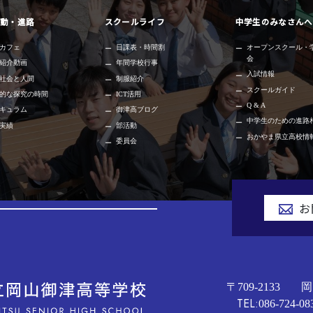
動・進路
スクールライフ
中学生のみなさんへ
カフェ
日課表・時間割
オープンスクール・
会
紹介動画
年間学校行事
入試情報
社会と人間
制服紹介
スクールガイド
的な探究の時間
ICT活用
Q & A
キュラム
御津高ブログ
中学生のための進路
実績
部活動
おかやま県立高校情
委員会
お
〒709-2133
岡
TEL:
086-724-08