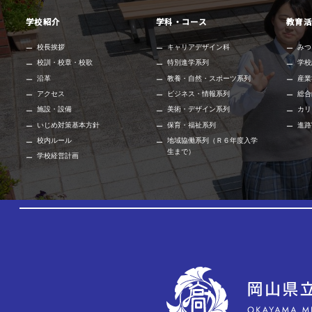
学校紹介
学科・コース
教育活
校長挨拶
キャリアデザイン科
みつ
校訓・校章・校歌
特別進学系列
学校
沿革
教養・自然・スポーツ系列
産業
アクセス
ビジネス・情報系列
総合
施設・設備
美術・デザイン系列
カリ
いじめ対策基本方針
保育・福祉系列
進路
校内ルール
地域協働系列（Ｒ６年度入学
生まで）
学校経営計画