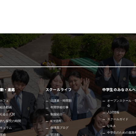
動・進路
スクールライフ
中学生のみなさんへ
カフェ
日課表・時間割
オープンスクール・
会
紹介動画
年間学校行事
入試情報
社会と人間
制服紹介
スクールガイド
的な探究の時間
ICT活用
Q & A
キュラム
御津高ブログ
中学生のための進路
実績
部活動