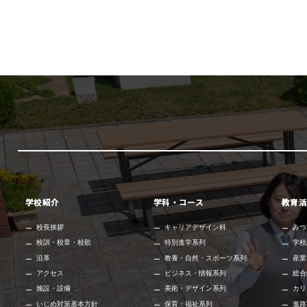
学校紹介
学科・コース
教育活
校長挨拶
キャリアデザイン科
みつ
校訓・校章・校歌
特別進学系列
学校
沿革
教養・自然・スポーツ系列
産業
アクセス
ビジネス・情報系列
総合
施設・設備
美術・デザイン系列
カリ
いじめ対策基本方針
保育・福祉系列
進路