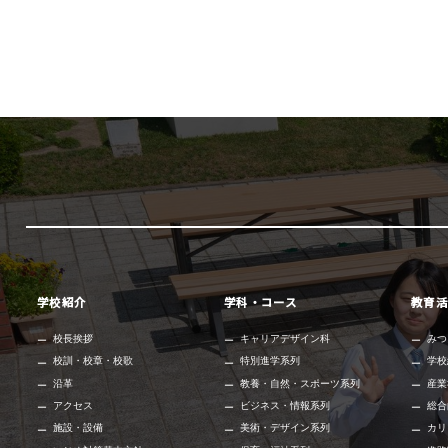
学校紹介
学科・コース
教育活
校長挨拶
キャリアデザイン科
みつ
校訓・校章・校歌
特別進学系列
学校
沿革
教養・自然・スポーツ系列
産業
アクセス
ビジネス・情報系列
総合
施設・設備
美術・デザイン系列
カリ