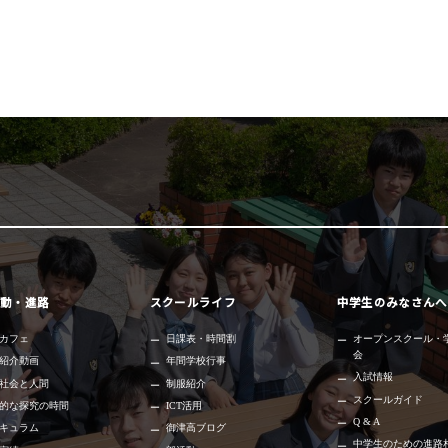
動・進路
スクールライフ
中学生のみなさんへ
カフェ
日課表・時間割
オープンスクール・
会
紹介動画
年間学校行事
入試情報
社会と人間
制服紹介
スクールガイド
的な探究の時間
ICT活用
Q & A
キュラム
御津高ブログ
中学生のための進路