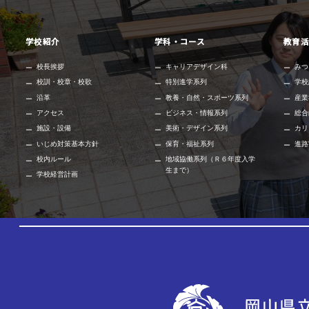
学校紹介
学科・コース
教育活
校長挨拶
キャリアデザイン科
みつ
校訓・校章・校歌
特別進学系列
学校
沿革
教養・自然・スポーツ系列
産業
アクセス
ビジネス・情報系列
総合
施設・設備
美術・デザイン系列
カリ
いじめ対策基本方針
保育・福祉系列
進路
校内ルール
地域協働系列（Ｒ６年度入学
生まで）
学校経営計画