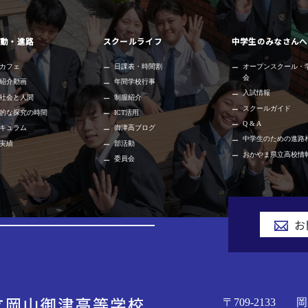
動・進路
スクールライフ
中学生のみなさんへ
カフェ
日課表・時間割
オープンスクール・
会
紹介動画
年間学校行事
入試情報
社会と人間
制服紹介
スクールガイド
的な探究の時間
ICT活用
Q & A
キュラム
御津高ブログ
中学生のための進路
実績
部活動
おかやま県立高校情
委員会
お
〒709-2133
岡