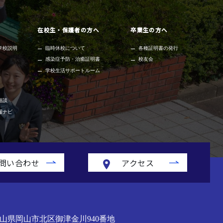
在校生・保護者の方へ
卒業生の方へ
学校説明
臨時休校について
各種証明書の発行
感染症予防・治癒証明書
校友会
学校生活サポートルーム
相談
報ナビ
問い合わせ
アクセス
山県岡山市北区御津金川940番地