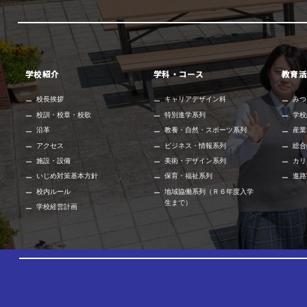
学校紹介
学科・コース
教育活
校長挨拶
キャリアデザイン科
みつ
校訓・校章・校歌
特別進学系列
学校
沿革
教養・自然・スポーツ系列
産業
アクセス
ビジネス・情報系列
総合
施設・設備
美術・デザイン系列
カリ
いじめ対策基本方針
保育・福祉系列
進路
校内ルール
地域協働系列（Ｒ６年度入学
生まで）
学校経営計画