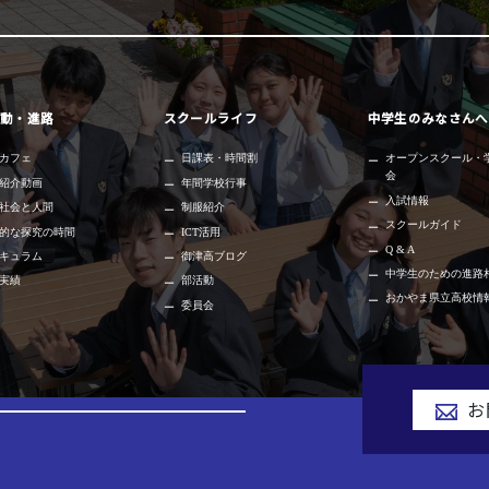
動・進路
スクールライフ
中学生のみなさんへ
カフェ
日課表・時間割
オープンスクール・
会
紹介動画
年間学校行事
入試情報
社会と人間
制服紹介
スクールガイド
的な探究の時間
ICT活用
Q & A
キュラム
御津高ブログ
中学生のための進路
実績
部活動
おかやま県立高校情
委員会
お