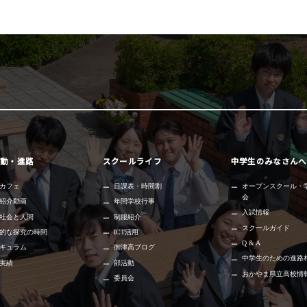
動・進路
スクールライフ
中学生のみなさんへ
カフェ
日課表・時間割
オープンスクール・
会
紹介動画
年間学校行事
入試情報
社会と人間
制服紹介
スクールガイド
的な探究の時間
ICT活用
Q & A
キュラム
御津高ブログ
中学生のための進路
実績
部活動
おかやま県立高校情
委員会