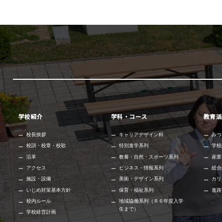
学校紹介
学科・コース
教育活
校長挨拶
キャリアデザイン科
みつ
校訓・校章・校歌
特別進学系列
学校
沿革
教養・自然・スポーツ系列
産業
アクセス
ビジネス・情報系列
総合
施設・設備
美術・デザイン系列
カリ
いじめ対策基本方針
保育・福祉系列
進路
校内ルール
地域協働系列（Ｒ６年度入学
生まで）
学校経営計画