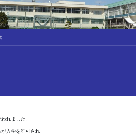
式
行われました。
名が入学を許可され、