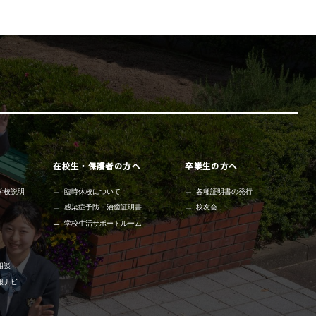
在校生・保護者の方へ
卒業生の方へ
学校説明
臨時休校について
各種証明書の発行
感染症予防・治癒証明書
校友会
学校生活サポートルーム
相談
報ナビ