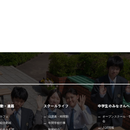
動・進路
スクールライフ
中学生のみなさんへ
カフェ
日課表・時間割
オープンスクール・
会
紹介動画
年間学校行事
入試情報
社会と人間
制服紹介