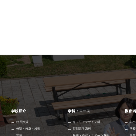
学校紹介
学科・コース
教育活
校長挨拶
キャリアデザイン科
みつ
校訓・校章・校歌
特別進学系列
学校
沿革
教養・自然・スポーツ系列
産業