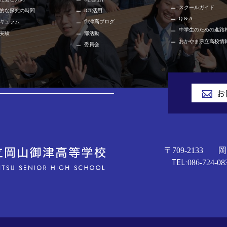
スクールガイド
的な探究の時間
ICT活用
Q & A
キュラム
御津高ブログ
中学生のための進路
実績
部活動
おかやま県立高校情
委員会
お
〒709-2133
岡
TEL:
086-724-08