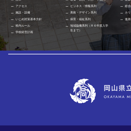
アクセス
ビジネス・情報系列
総合
施設・設備
美術・デザイン系列
カリ
いじめ対策基本方針
保育・福祉系列
進路
校内ルール
地域協働系列（Ｒ６年度入学
生まで）
学校経営計画