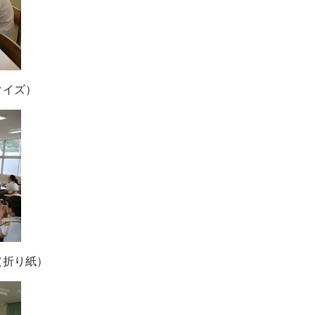
クイズ）
（折り紙）