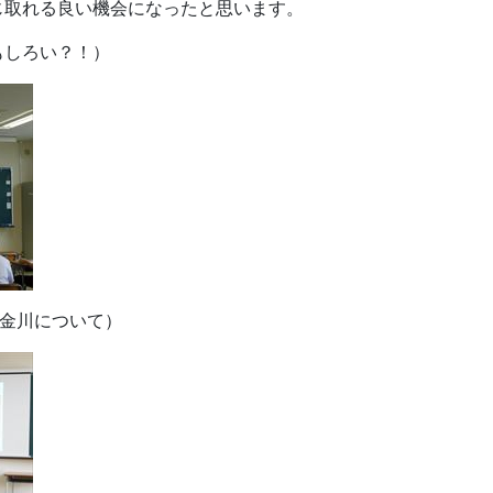
じ取れる良い機会になったと思います。
もしろい？！）
の金川について）