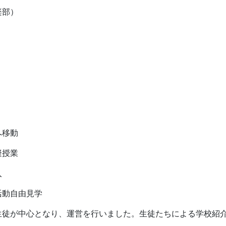
楽部）
へ移動
擬授業
入
活動自由見学
生徒が中心となり、運営を行いました。生徒たちによる学校紹