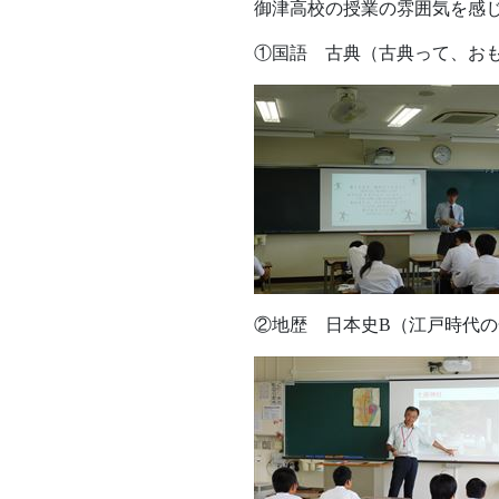
御津高校の授業の雰囲気を感
①国語 古典（古典って、お
②地歴 日本史B（江戸時代