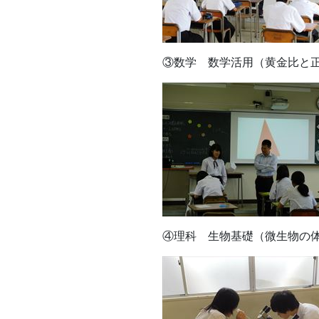
③数学 数学活用（黄金比と
④理科 生物基礎（微生物の