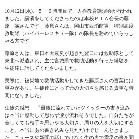
10月12日(水)、５・６時間目で、人権教育講演会が行われ
ました。講演をしてくださったのは本校ＰＴＡ会長の藤
原 誠さんです。藤原さんは、岡山市西消防署 特別高度
救助隊（ハイパーレスキュー隊）の隊長を務めていらっし
ゃる方です。
藤原さんは、東日本大震災が起きた翌日には救助隊として
東北へ派遣され、主に宮城県で救助活動を行った経験を、
生徒達に話してくださいました。
実際に、被災地で救助活動をしてきた藤原さんの言葉には
重みがあり、生徒達にとって命の大切さを感じる貴重な時
間になりました。
生徒の感想 『最後に流れていたツイッターの書き込み
は本当に感動して思わず涙が流れそうでした。自分たちが
苦しくても相手を思いやる大切さ、周りの人を大切にする
こと、本当にあの書き込みを見ただけでじーんときまし
た。ニュースや新聞の話しではなく生の声で震災の事を聞