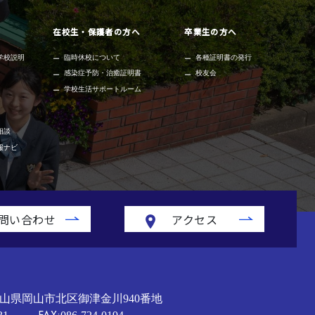
在校生・保護者の方へ
卒業生の方へ
学校説明
臨時休校について
各種証明書の発行
感染症予防・治癒証明書
校友会
学校生活サポートルーム
相談
報ナビ
問い合わせ
アクセス
山県岡山市北区御津金川940番地