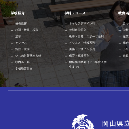
学校紹介
学科・コース
教育活
校長挨拶
キャリアデザイン科
みつ
校訓・校章・校歌
特別進学系列
学校
沿革
教養・自然・スポーツ系列
産業
アクセス
ビジネス・情報系列
総合
施設・設備
美術・デザイン系列
カリ
いじめ対策基本方針
保育・福祉系列
進路
校内ルール
地域協働系列（Ｒ６年度入学
生まで）
学校経営計画