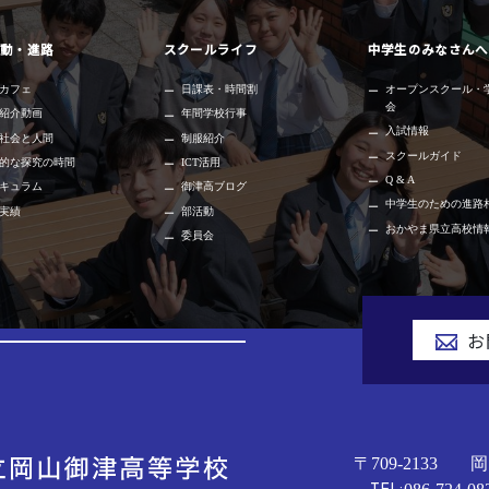
動・進路
スクールライフ
中学生のみなさんへ
カフェ
日課表・時間割
オープンスクール・
会
紹介動画
年間学校行事
入試情報
社会と人間
制服紹介
スクールガイド
的な探究の時間
ICT活用
Q & A
キュラム
御津高ブログ
中学生のための進路
実績
部活動
おかやま県立高校情
委員会
お
〒709-2133
岡