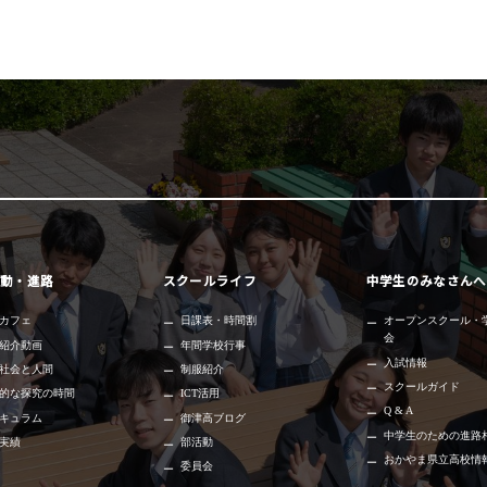
動・進路
スクールライフ
中学生のみなさんへ
カフェ
日課表・時間割
オープンスクール・
会
紹介動画
年間学校行事
入試情報
社会と人間
制服紹介
スクールガイド
的な探究の時間
ICT活用
Q & A
キュラム
御津高ブログ
中学生のための進路
実績
部活動
おかやま県立高校情
委員会