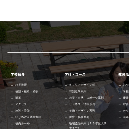
学校紹介
学科・コース
教育活
校長挨拶
キャリアデザイン科
みつ
校訓・校章・校歌
特別進学系列
学校
沿革
教養・自然・スポーツ系列
産業
アクセス
ビジネス・情報系列
総合
施設・設備
美術・デザイン系列
カリ
いじめ対策基本方針
保育・福祉系列
進路
校内ルール
地域協働系列（Ｒ６年度入学
生まで）