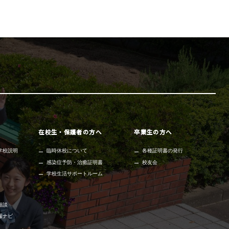
在校生・保護者の方へ
卒業生の方へ
学校説明
臨時休校について
各種証明書の発行
感染症予防・治癒証明書
校友会
学校生活サポートルーム
相談
報ナビ