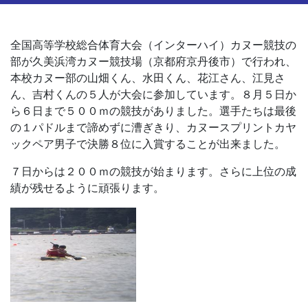
全国高等学校総合体育大会（インターハイ）カヌー競技の
部が久美浜湾カヌー競技場（京都府京丹後市）で行われ、
本校カヌー部の山畑くん、水田くん、花江さん、江見さ
ん、吉村くんの５人が大会に参加しています。８月５日か
ら６日まで５００ｍの競技がありました。選手たちは最後
の１パドルまで諦めずに漕ぎきり、カヌースプリントカヤ
ックペア男子で決勝８位に入賞することが出来ました。
７日からは２００ｍの競技が始まります。さらに上位の成
績が残せるように頑張ります。